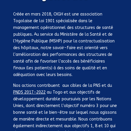
de l’offre de soins, et atteindre les objectifs qu’ils se
sont fixés. Les plans d’actions sont exprimés et
partagés avec les partenaires techniques et
Créée en mars 2018, OIGH est une association
financiers qui les appuient dans la mesure de leurs
Togolaise de loi 1901 spécialisée dans le
possibilités et de leurs mandats.
management opérationnel des structures de santé
publiques
.
Au service du Ministère de la Santé et de
Dans ce contexte d’engagement politique et de
l’Hygiène Publique (MSHP) pour la contractualisation
connaissance des dysfonctionnements et des
des hôpitaux, notre savoir-faire est orienté vers
solutions à apporter, pourquoi l’accès aux soins pour
l’amélioration des performances des structures de
la plupart des populations des pays du sud reste t’il
santé afin de favoriser l’accès des bénéficiaires
globalement déficient ?
finaux (les patients) à des soins de qualité et en
adéquation avec leurs besoins.
L’une des réponses réside dans les faibles
performances des systèmes hospitaliers qui, malgré
Nos actions contribuent aux cibles de la PNS et
du
des progrès importants réalisés depuis plus de vingt
PNDS 2017-2022
a
u Togo et aux objectifs de
ans, ne parviennent souvent pas à créer les
développement durable poursuivis par les Nations
conditions favorables pour satisfaire la prise en
Unies, dont directement l’objectif numéro 3 pour une
charge des populations selon les politiques de santé
bonne santé et le bien-être sur lequel nous agissons
exprimées.
de manière directe et mesurable. Nous contribuons
également indirectement aux objectifs 1, 8 et 10 qui
Bien sûr, les financements sont insuffisants et les