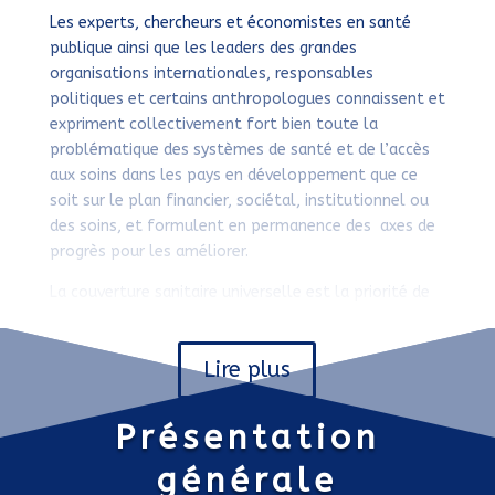
Les experts, chercheurs et économistes en santé
publique ainsi que les leaders des grandes
organisations internationales, responsables
politiques et certains anthropologues connaissent et
expriment collectivement fort bien toute la
problématique des systèmes de santé et de l’accès
aux soins dans les pays en développement que ce
soit sur le plan financier, sociétal, institutionnel ou
des soins, et formulent en permanence des axes de
progrès pour les améliorer.
La couverture sanitaire universelle est la priorité de
la Direction Générale de l’OMS et les dirigeants des
pays d’Afrique de l’Ouest sont engagés dans la
Lire plus
poursuite des actions nécessaires à sa mise en place.
Leurs politiques nationales de santé et plans
nationaux de développement sanitaire ont des
Présentation
visions clairement définies des améliorations à
apporter pour renforcer la disponibilité et la qualité
générale