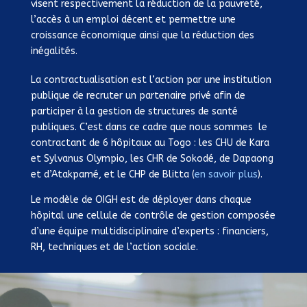
visent respectivement la réduction de la pauvreté,
besoins immenses. Les hôpitaux manquent de
l’accès à un emploi décent et permettre une
moyens techniques et de personnel par ailleurs mal
croissance économique ainsi que la réduction des
valorisé, les chaines d’approvisionnement sont
inégalités.
souvent discontinues en produits médicaux,
consommables et pièces pour les plateaux
La contractualisation est l’action par une institution
techniques, les conditions de base telles que l’accès
publique de recruter un partenaire privé afin de
à l’eau et l’électricité ne sont pas toujours réunies.
participer à la gestion de structures de santé
Les partenaires internationaux dont dépendent en
publiques. C’est dans ce cadre que nous sommes le
partie les systèmes de santé, sont eux-mêmes
contractant de 6 hôpitaux au Togo : les CHU de Kara
soumis à des contraintes budgétaires et aux
et Sylvanus Olympio, les CHR de Sokodé, de Dapaong
nécessités de démontrer la pertinence des actions
et d’Atakpamé, et le CHP de Blitta (
en savoir plus
).
financées, et sont souvent réticents à appuyer un
système qui n’inspire pas confiance et dont les
Le modèle de OIGH est de déployer dans chaque
résultats ne sont pas garantis et leur préfèrent des
hôpital une cellule de contrôle de gestion composée
actions ciblées et mieux contrôlées.
d’une équipe multidisciplinaire d’experts : financiers,
RH, techniques et de l’action sociale.
Un changement durable de management des
structures hospitalières visant à renforcer leurs
performances et à gérer de manière efficiente les
ressources humaines financières et techniques dont